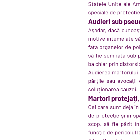
Statele Unite ale Am
speciale de protecție
Audieri sub pseu
Aşadar, dacă cunoaşte
motive întemeiate să 
fața organelor de pol
să fie semnată sub p
ba chiar prin distorsi
Audierea martorului 
părțile sau avocații
soluționarea cauzei.
Martori protejaţi,
Cei care sunt deja î
de protecţie şi în sp
scop, să fie păzit în
funcţie de pericolul 