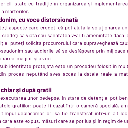
ericii, state cu tradiție în organizarea și implementare
 a martorilor.
donim, cu voce distorsionată
ţi aspecte care credeţi că pot ajuta la soluționarea une
credeţi că viața sau sănătatea v-ar fi amenintate dacă le
iție, puteţi solicita procurorului care supraveghează cauz
seudonim sau audierile să se desfășoare prin mijloace a
onarea imaginii şi a vocii.
sub identitate protejată este un procedeu folosit în mult
 din proces neputând avea acces la datele reale a mato
 chiar şi după gratii
n executarea unor pedepse, în stare de detenţie, pot bene
atele gratiilor: poate fi cazat într-o cameră specială, am
 timpul deplasărilor ori să fie transferat într-un alt loc
la care este expus, măsuri care se pot lua şi în regim de u