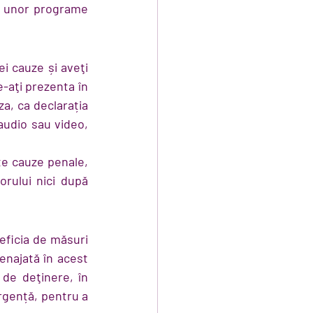
a unor programe 
i cauze și aveţi 
-aţi prezenta în 
a, ca declarația 
udio sau video, 
e cauze penale, 
rului nici după 
ficia de măsuri 
enajată în acest 
 de deţinere, în 
rgență, pentru a 