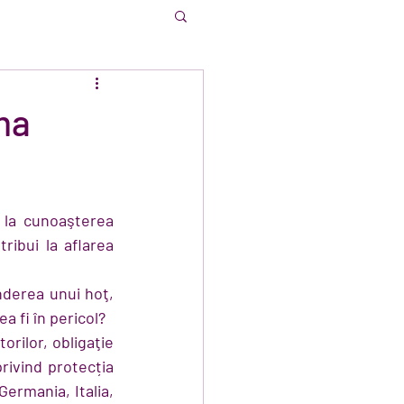
ma
 la cunoaşterea 
ibui la aflarea 
nderea unui hoţ, 
a fi în pericol?
rilor, obligaţie 
ivind protecția 
ermania, Italia, 