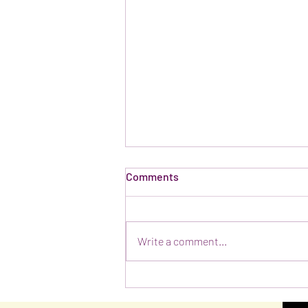
Comments
Write a comment...
Partajul bunurilor comune ale
sotilor