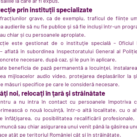
aliile la care ar fi expus.
cţie prin instituţii specializate
nfracțiunilor grave, ca de exemplu, traficul de ființe u
ca audierile să nu fie publice şi să fie incluşi într-un prog
au chiar și cu persoanele apropiate.
ție este gestionat de o instituţie specială – Oficiul 
 – aflată în subordinea Inspectoratului General al Poliți
oncrete necesare, după caz, şi le pun în aplicare.
ate beneficia de pază permanentă a locuinţei, instalarea
a mijloacelor audio video, protejarea deplasărilor la şi
lte măsuri specifice pe care le consideră necesare.
ăţi noi, relocaţi în ţară şi străinătate
tru a nu intra în contact cu persoanele împotriva c
imească o nouă locuinţă, într-o altă localitate, cu o alt
 înfăţişarea, cu posibilitatea recalificării profesionale
 muncă sau chiar asigurarea unui venit până la găsirea un
ce atât pe teritoriul României cât şi în străinătate.