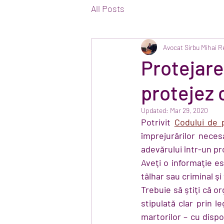
All Posts
Avocat Sirbu Mihai 
Protejare
protejez 
Updated:
Mar 29, 2020
Potrivit 
Codului de 
împrejurărilor neces
adevărului într-un pr
Aveţi o informaţie es
tâlhar sau criminal şi
Trebuie să ştiţi că or
stipulată clar prin 
martorilor – cu dispo