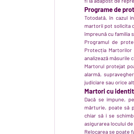
fi la adăpost de repres
Programe de prote
Totodată, în cazul i
martorii pot solicita 
împreună cu familia s
Programul de protec
Protecția Martorilor
analizează măsurile c
Martorul protejat po
alarmă, supraveghere
judiciare sau orice a
Martori cu identit
Dacă se impune, pen
mărturie, poate să pr
chiar să i se schimbe
asigurarea locului de
Relocarea se poate fa