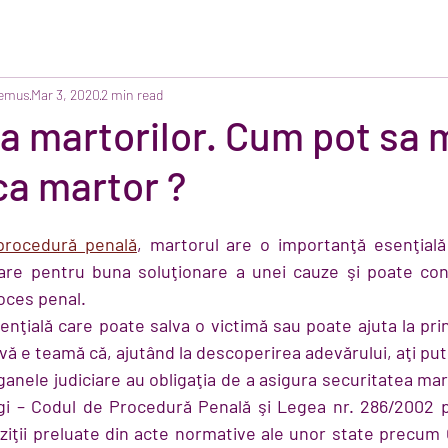
Remus
Mar 3, 2020
2 min read
a martorilor. Cum pot sa 
ca martor ?
procedură penală
, martorul are o importanţă esenţială
are pentru buna soluţionare a unei cauze şi poate contr
oces penal.
enţială care poate salva o victimă sau poate ajuta la pri
 vă e teamă că, ajutând la descoperirea adevărului, aţi pute
ganele judiciare au obligaţia de a asigura securitatea marto
legi – Codul de Procedură Penală şi Legea nr. 286/2002 pr
ziţii preluate din acte normative ale unor state precum G