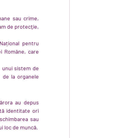
mane sau crime, 
ram de protecţie, 
Național pentru 
ei Române, care 
 unui sistem de 
 de la organele 
ărora au depus 
ă identitate ori 
, schimbarea sau 
ui loc de muncă.