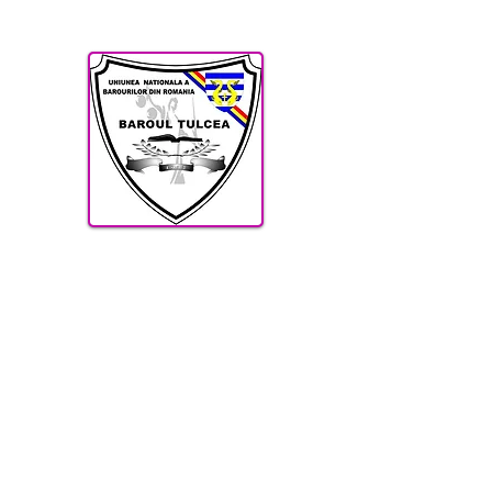
CABINET AVOCAT SI
AVOCAT SIRBU IOANA
AVOCAT SIRBU MIHAI REM
ACASA
ONORARII
ECHIPA
SERVICII
AVOCAT 